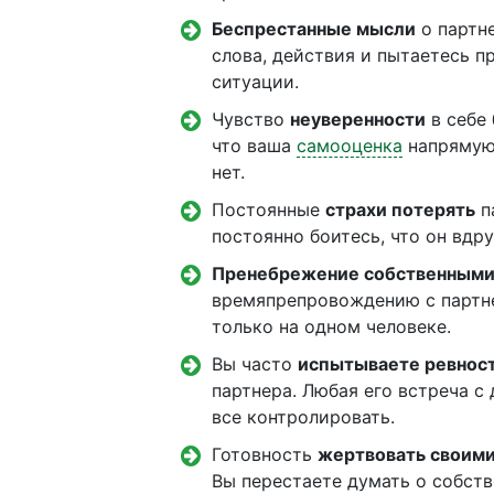
Беспрестанные мысли
о партне
слова, действия и пытаетесь п
ситуации.
Чувство
неуверенности
в себе 
что ваша
самооценка
напрямую 
нет.
Постоянные
страхи потерять
п
постоянно боитесь, что он вдру
Пренебрежение собственными
времяпрепровождению с партне
только на одном человеке.
Вы часто
испытываете ревнос
партнера. Любая его встреча с
все контролировать.
Готовность
жертвовать своим
Вы перестаете думать о собст