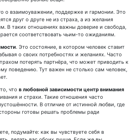
о о взаимоуважении, поддержке и гармонии. Это
ятся друг о друге не из страха, а из желания
ым. В таких отношениях важны доверие и свобода,
тарается соответствовать чьим-то ожиданиям.
имости
. Это состояние, в котором человек ставит
забывая о своих потребностях и желаниях. Часто
рахом потерять партнёра, что может приводить к
у поведению. Тут важен не столько сам человек,
ет.
то, что
в любовной зависимости центр внимания
ивания и страхи. Такие отношения часто
устошённости. В отличие от истинной любви, где
 стороны готовы решать проблемы ради
те, подумайте: как вы чувствуете себя в
ть, делать вас обоих лучше. Если же вы