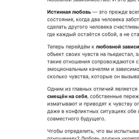
Истинная любовь
— это прежде всег
состояние, когда два человека забот
сделать другого человека счастлив
где каждый остаётся собой, а не с
Теперь перейдём к
любовной завис
объект своих чувств на пьедестал, 
такие отношения сопровождаются ст
эмоциональным качелям и зависимом
сколько чувства, которые он вызыва
Одним из главных отличий является 
смещён на себя
, собственные переж
изматывают и приводят к чувству оп
даже в конфликтных ситуациях обе
совместного будущего.
Чтобы определить, что вы испытывае
отношениях? Любовь должна укрепля