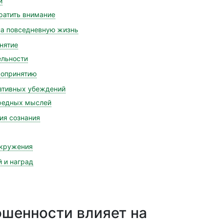
и
братить внимание
а повседневную жизнь
нятие
ельности
мопринятию
гативных убеждений
вредных мыслей
ия сознания
окружения
 и наград
ошенности влияет на