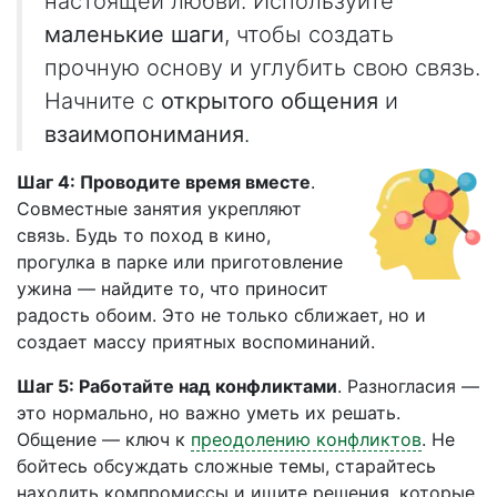
настоящей любви. Используйте
маленькие шаги
, чтобы создать
прочную основу и углубить свою связь.
Начните с
открытого общения
и
взаимопонимания
.
Шаг 4: Проводите время вместе
.
Совместные занятия укрепляют
связь. Будь то поход в кино,
прогулка в парке или приготовление
ужина — найдите то, что приносит
радость обоим. Это не только сближает, но и
создает массу приятных воспоминаний.
Шаг 5: Работайте над конфликтами
. Разногласия —
это нормально, но важно уметь их решать.
Общение — ключ к
преодолению конфликтов
. Не
бойтесь обсуждать сложные темы, старайтесь
находить компромиссы и ищите решения, которые