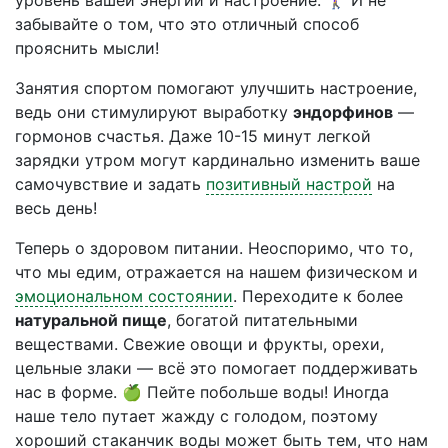
уровень вашей энергии и настроение. 🚶‍♀️ И не
забывайте о том, что это отличный способ
прояснить мысли!
Занятия спортом помогают улучшить настроение,
ведь они стимулируют выработку
эндорфинов
—
гормонов счастья. Даже 10-15 минут легкой
зарядки утром могут кардинально изменить ваше
самочувствие и задать
позитивный настрой
на
весь день!
Теперь о здоровом питании. Неоспоримо, что то,
что мы едим, отражается на нашем физическом и
эмоциональном состоянии
. Переходите к более
натуральной пище
, богатой питательными
веществами. Свежие овощи и фрукты, орехи,
цельные злаки — всё это помогает поддерживать
нас в форме. 🍏 Пейте побольше воды! Иногда
наше тело путает жажду с голодом, поэтому
хороший стаканчик воды может быть тем, что нам