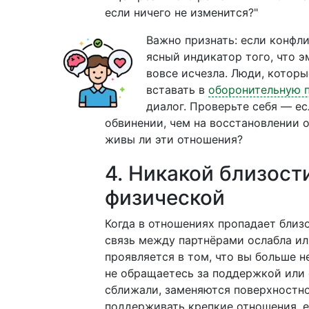
если ничего не изменится?"
Важно признать: если конфл
ясный индикатор того, что 
вовсе исчезла. Люди, которы
вставать в
оборонительную 
диалог. Проверьте себя — е
обвинении, чем на восстановлении 
живы ли эти отношения?
4. Никакой близост
физической
Когда в отношениях пропадает близо
связь между партнёрами ослабла ил
проявляется в том, что вы больше 
не обращаетесь за поддержкой или 
сближали, заменяются поверхностн
поддерживать крепкие отношения, е