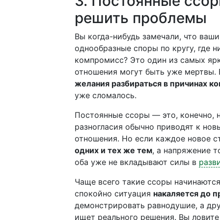
3. Постоянные ссо
решить проблемы
Вы когда-нибудь замечали, что ваш
однообразные споры по кругу, где н
компромисс? Это один из самых ярк
отношения могут быть уже мертвы. 
желания разбираться в причинах к
уже сломалось.
Постоянные ссоры — это, конечно, н
разногласия обычно приводят к но
отношения. Но если каждое новое с
одних и тех же тем
, а напряжение т
оба уже не вкладывают силы в
разв
Чаще всего такие ссоры начинаются
спокойно ситуация
накаляется до 
демонстрировать равнодушие, а дру
ищет реального решения. Вы ловите 