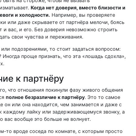
 быть на стороже, чтобы не вызвать
 изматывает.
Когда нет доверия, вместо близости и
воги и холодности.
Например, вы проверяете
ски или даже скрываете от партнёра мелочи, боясь
 и вас, и его. Без доверия невозможно строить
дать свои чувства и переживания.
или подозрениями, то стоит задаться вопросом:
 Иногда проще признать, что эта «лошадь сдохла»,
х.
чие к партнёру
го, что отношения покинули фазу живого общения
тся
полное безразличие к партнёру
. Это то самое
де он или она находится, чем занимается и даже с
 к каждому лайку или задерживающемуся звонку, а
то вас вообще это больше не волнует.
ем-то вроде соседа по комнате, с которым просто