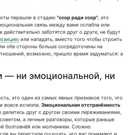
икты перешли в стадию
"ссор ради ссор"
, это
эмоциональная связь между вами ослабла или
е действительно заботятся друг о друге, не будут
позицию
или нападать, вместо того чтобы строить
сли обе стороны больше сосредоточены на
отношений, возможно, пришло время задуматься: а
и — ни эмоциональной, ни
сть, это один из самых явных признаков того, что
и вовсе исчезла.
Эмоциональная отстранённость
не делитесь друг с другом своими переживаниями,
советом, а личные разговоры, которые раньше
ой болтовнёй или молчанием. Сложно
сли вы перестали ощущать, что вас понимают и