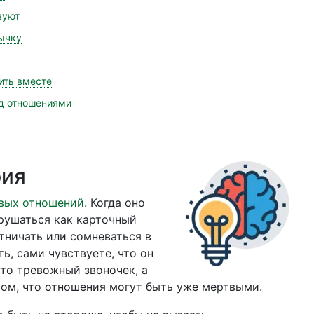
вуют
вычку
ить вместе
ад отношениями
рия
вых отношений
. Когда оно
рушаться как карточный
тничать или сомневаться в
ь, сами чувствуете, что он
сто тревожный звоночек, а
том, что отношения могут быть уже мертвыми.