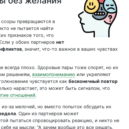
ры без желания
и ссоры превращаются в
икто не пытается найти
их признаков того, что
Если у обоих партнеров
нет
онфликтов
, значит, что-то важное в ваших чувствах
е всегда плохо. Здоровые пары тоже спорят, но их
вым решениям,
взаимопониманию
или укрепляют
толкновение чувствуется как
бесконечный повтор
олько нарастает, это может быть сигналом, что
итие отношений
.
 из-за мелочей, но вместо попыток обсудить их
предела
. Один из партнеров может
гой пытаться спровоцировать реакцию, и никто не
себя на мысли: "А зачем вообще это все решать,