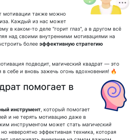
т мотивации также можно
иза. Каждый из нас может
ему в каком-то деле "горит глаз", а в другом всё
шляя над своими внутренними мотивациями на
выстроить более
эффективную стратегию
 мотивация подводит, магический квадрат — это
 в себе и вновь зажечь огонь вдохновения! 🔥
драт помогает в
ный инструмент
, который помогает
ей и не терять мотивацию даже в
аким инструментом может стать
магический
, но невероятно эффективная техника, которая
гает удерживать внимание на самом важном.