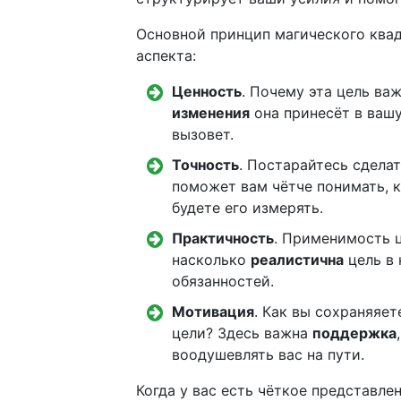
Основной принцип магического квад
аспекта:
Ценность
. Почему эта цель ва
изменения
она принесёт в вашу
вызовет.
Точность
. Постарайтесь сдела
поможет вам чётче понимать, к
будете его измерять.
Практичность
. Применимость ц
насколько
реалистична
цель в 
обязанностей.
Мотивация
. Как вы сохраняяе
цели? Здесь важна
поддержка
воодушевлять вас на пути.
Когда у вас есть чёткое представл