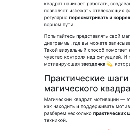
квадрат начинает работать, создав
позволяет избежать отвлекающих фа
регулярно
пересматривать и корре
верном пути.
Попытайтесь представлять свой маг
диаграммы, где вы можете записыва
Такой визуальный способ помогает н
чувство контроля над ситуацией. И 
мотивирующая
звездочка 💫
, котор
Практические шаги
магического квадр
Магический квадрат мотивации — эт
как находить и поддерживать моти
разберем несколько
практических 
техникой.