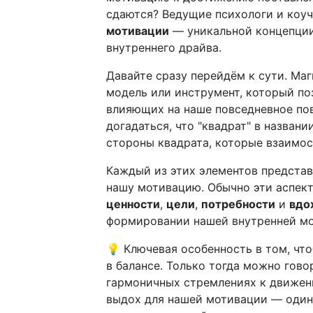
сдаются? Ведущие психологи и коу
мотивации
— уникальной концепции
внутреннего драйва.
Давайте сразу перейдём к сути. Ма
модель или инструмент, который по
влияющих на наше повседневное пов
догадаться, что "квадрат" в назван
стороны квадрата, которые взаимос
Каждый из этих элементов предста
нашу мотивацию. Обычно эти аспект
ценности
,
цели
,
потребности
и
вдо
формировании нашей внутренней мо
💡 Ключевая особенность в том, чт
в балансе. Только тогда можно гово
гармоничных стремлениях к движени
выдох для нашей мотивации — один