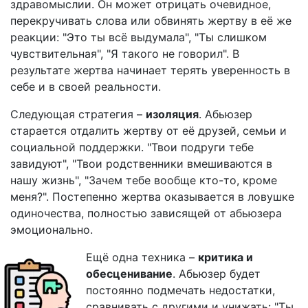
здравомыслии. Он может отрицать очевидное,
перекручивать слова или обвинять жертву в её же
реакции: "Это ты всё выдумала", "Ты слишком
чувствительная", "Я такого не говорил". В
результате жертва начинает терять уверенность в
себе и в своей реальности.
Следующая стратегия –
изоляция
. Абьюзер
старается отдалить жертву от её друзей, семьи и
социальной поддержки. "Твои подруги тебе
завидуют", "Твои родственники вмешиваются в
нашу жизнь", "Зачем тебе вообще кто-то, кроме
меня?". Постепенно жертва оказывается в ловушке
одиночества, полностью зависящей от абьюзера
эмоционально.
Ещё одна техника –
критика и
обесценивание
. Абьюзер будет
постоянно подмечать недостатки,
сравнивать с другими и унижать: "Ты