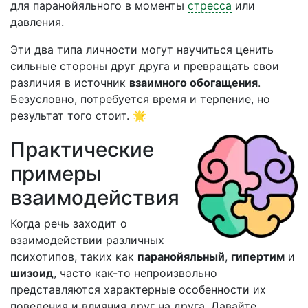
для паранойяльного в моменты
стресса
или
давления.
Эти два типа личности могут научиться ценить
сильные стороны друг друга и превращать свои
различия в источник
взаимного обогащения
.
Безусловно, потребуется время и терпение, но
результат того стоит. 🌟
Практические
примеры
взаимодействия
Когда речь заходит о
взаимодействии различных
психотипов, таких как
паранойяльный
,
гипертим
и
шизоид
, часто как-то непроизвольно
представляются характерные особенности их
поведения и влияния друг на друга. Давайте