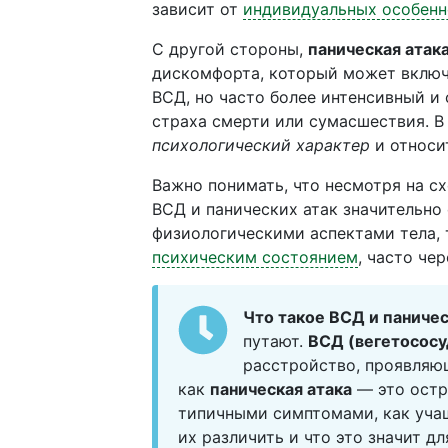
зависит от
индивидуальных особенн
С другой стороны,
паническая атак
дискомфорта, который может включ
ВСД, но часто более интенсивный и
страха смерти или сумасшествия. В 
психологический характер
и относи
Важно понимать, что несмотря на 
ВСД и панических атак значительно
физиологическими аспектами тела, 
психическим состоянием
, часто че
Что такое ВСД и паничес
путают.
ВСД (вегетососу
расстройство, проявляю
как
паническая атака
— это остр
типичными симптомами, как учащ
их различить и что это значит д