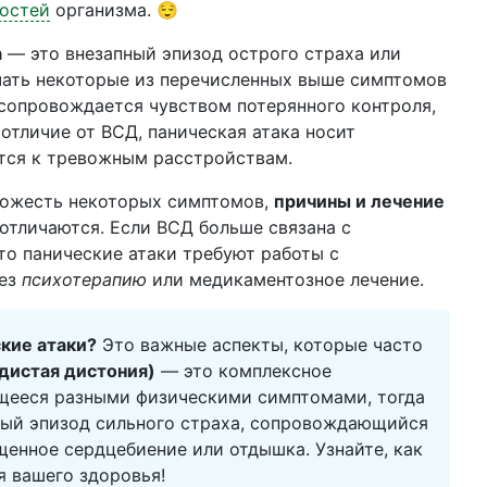
остей
организма. 😌
а
— это внезапный эпизод острого страха или
ать некоторые из перечисленных выше симптомов
 сопровождается чувством потерянного контроля,
отличие от ВСД, паническая атака носит
тся к тревожным расстройствам.
схожесть некоторых симптомов,
причины и лечение
 отличаются. Если ВСД больше связана с
то панические атаки требуют работы с
рез
психотерапию
или медикаментозное лечение.
кие атаки?
Это важные аспекты, которые часто
дистая дистония)
— это комплексное
щееся разными физическими симптомами, тогда
ый эпизод сильного страха, сопровождающийся
енное сердцебиение или отдышка. Узнайте, как
ля вашего здоровья!