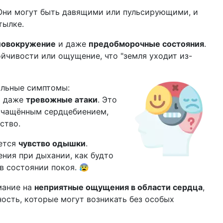
Они могут быть давящими или пульсирующими, и
тылке.
ловокружение
и даже
предобморочные состояния
.
йчивости или ощущение, что "земля уходит из-
альные симптомы:
 даже
тревожные атаки
. Это
учащённым сердцебиением,
ство.
ется
чувство одышки
.
ния при дыхании, как будто
 в состоянии покоя. 😰
мание на
неприятные ощущения в области сердца
,
ность, которые могут возникать без особых