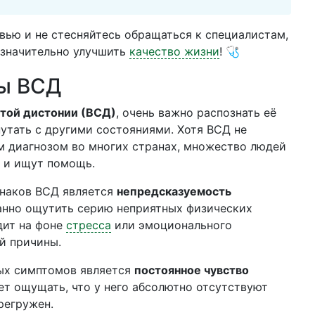
вью и не стесняйтесь обращаться к специалистам,
значительно улучшить
качество жизни
! 🩺
ы ВСД
той дистонии (ВСД)
, очень важно распознать её
утать с другими состояниями. Хотя ВСД не
 диагнозом во многих странах, множество людей
 и ищут помощь.
знаков ВСД является
непредсказуемость
анно ощутить серию неприятных физических
дит на фоне
стресса
или эмоционального
й причины.
ых симптомов является
постоянное чувство
ет ощущать, что у него абсолютно отсутствуют
регружен.