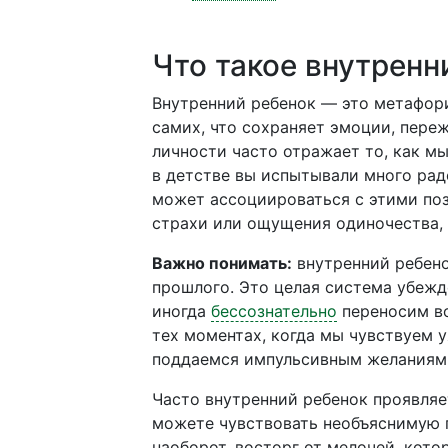
Что такое внутренн
Внутренний ребенок — это метафори
самих, что сохраняет эмоции, переж
личности часто отражает то, как м
в детстве вы испытывали много рад
может ассоциироваться с этими по
страхи или ощущения одиночества, 
Важно понимать:
внутренний ребено
прошлого. Это целая система убежд
иногда
бессознательно
переносим во
тех моментах, когда мы чувствуем 
поддаемся импульсивным желаниям
Часто внутренний ребенок проявляе
можете чувствовать необъяснимую г
наоборот, восторг от мелочей, кот