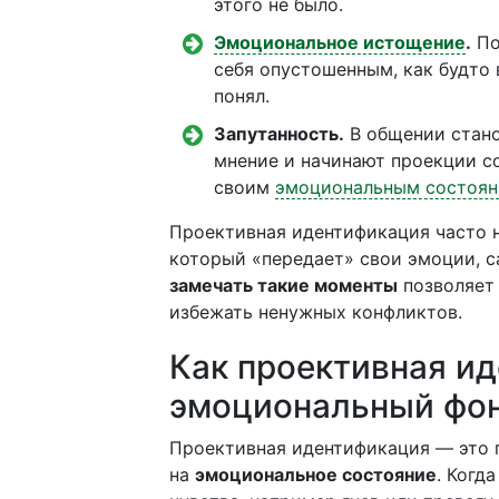
этого не было.
Эмоциональное истощение
.
По
себя опустошенным, как будто в
понял.
Запутанность.
В общении стано
мнение и начинают проекции со
своим
эмоциональным состоя
Проективная идентификация часто н
который «передает» свои эмоции, с
замечать такие моменты
позволяет
избежать ненужных конфликтов.
Как проективная ид
эмоциональный фо
Проективная идентификация — это 
на
эмоциональное состояние
. Когд