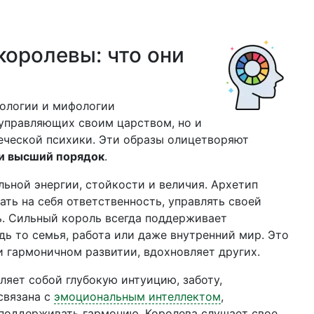
королевы: что они
хологии и мифологии
 управляющих своим царством, но и
еческой психики. Эти образы олицетворяют
 и высший порядок
.
ьной энергии, стойкости и величия. Архетип
ть на себя ответственность, управлять своей
ь. Сильный король всегда поддерживает
дь то семья, работа или даже внутренний мир. Это
и гармоничном развитии, вдохновляет других.
вляет собой глубокую интуицию, заботу,
связана с
эмоциональным интеллектом
,
 поддерживать гармонию. Королева слушает свое