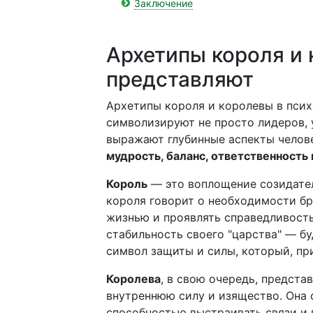
Заключение
Архетипы короля и 
представляют
Архетипы короля и королевы в пси
символизируют не просто лидеров,
выражают глубинные аспекты челов
мудрость, баланс, ответственность
Король
— это воплощение созидател
короля говорит о необходимости бра
жизнью и проявлять справедливост
стабильность своего "царства" — бу
символ защиты и силы, который, пр
Королева
, в свою очередь, предста
внутреннюю силу и изящество. Она 
способностью выстраивать связи и