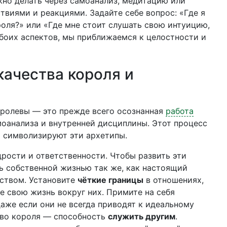
жно делать через самоанализ, медитацию или
твиями и реакциями. Задайте себе вопрос: «Где я
оля?» или «Где мне стоит слушать свою интуицию,
боих аспектов, мы приближаемся к целостности и
качества короля и
королевы — это прежде всего осознанная
работа
моанализа и внутренней дисциплины. Этот процесс
о символизируют эти архетипы.
рости и ответственности. Чтобы развить эти
ть собственной жизнью так же, как настоящий
вством. Установите
чёткие границы
в отношениях,
е свою жизнь вокруг них. Примите на себя
даже если они не всегда приводят к идеальному
тво короля — способность
служить другим
.