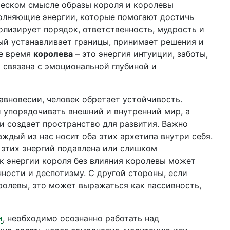
ческом смысле образы короля и королевы
олняющие энергии, которые помогают достичь
лизирует порядок, ответственность, мудрость и
рый устанавливает границы, принимает решения и
же время
королева
– это энергия интуиции, заботы,
а связана с эмоциональной глубиной и
равновесии, человек обретает устойчивость.
и упорядочивать внешний и внутренний мир, а
 и создает пространство для развития. Важно
аждый из нас носит оба этих архетипа внутри себя.
з этих энергий подавлена или слишком
к энергии короля без влияния королевы может
ности и деспотизму. С другой стороны, если
оролевы, это может выражаться как пассивность,
и
, необходимо осознанно работать над