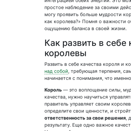
интеграцией обеих энергий. Это мо
простое наблюдение за своими дейс
могу проявить больше мудрости кор
как королева?» Помня о важности о
ощущению баланса в своей жизни.
Как развить в себе 
королевы
Развить в себе качества короля и 
над собой
, требующая терпения, са
начинается с понимания, что именн
Король
— это воплощение силы, муд
качества, нужно научиться управля
правитель управляет своим короле
определите свои ценности, и стройт
ответственность за свои решения
, 
результату. Еще одно важное качес