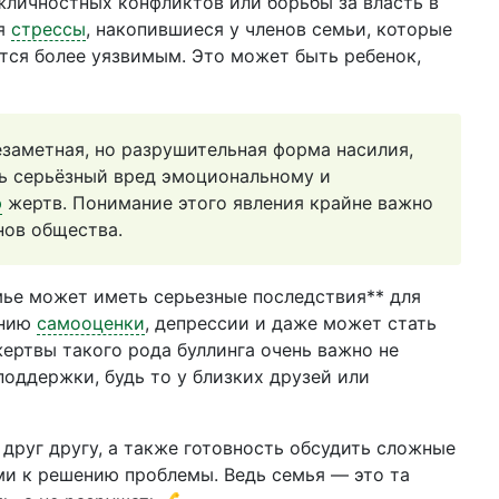
личностных конфликтов или борьбы за власть в
ся
стрессы
, накопившиеся у членов семьи, которые
ется более уязвимым. Это может быть ребенок,
заметная, но разрушительная форма насилия,
ь серьёзный вред эмоциональному и
ю
жертв. Понимание этого явления крайне важно
нов общества.
емье может иметь серьезные последствия** для
ению
самооценки
, депрессии и даже может стать
ертвы такого рода буллинга очень важно не
поддержки, будь то у близких друзей или
друг другу, а также готовность обсудить сложные
ми к решению проблемы. Ведь семья — это та