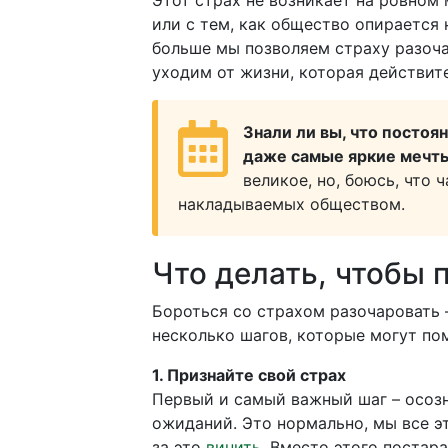
Этот страх не возникает на ровном
или с тем, как общество опирается 
больше мы позволяем страху разоч
уходим от жизни, которая действит
Знали ли вы, что постоя
даже самые яркие мечт
великое, но, боюсь, что 
накладываемых обществом.
Что делать, чтобы 
Бороться со страхом разочаровать –
несколько шагов, которые могут по
1. Признайте свой страх
Первый и самый важный шаг – осозн
ожиданий. Это нормально, мы все э
за это
винить
. Вместо этого постара