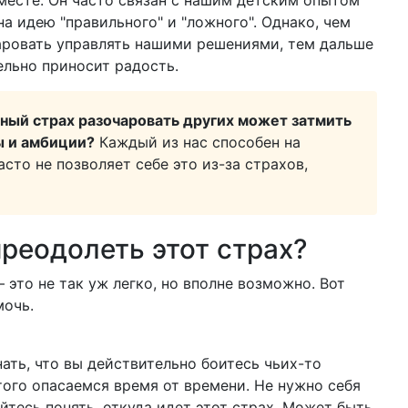
 месте. Он часто связан с нашим детским опытом
на идею "правильного" и "ложного". Однако, чем
аровать управлять нашими решениями, тем дальше
ельно приносит радость.
нный страх разочаровать других может затмить
ы и амбиции?
Каждый из нас способен на
часто не позволяет себе это из-за страхов,
преодолеть этот страх?
 это не так уж легко, но вполне возможно. Вот
мочь.
ать, что вы действительно боитесь чьих-то
того опасаемся время от времени. Не нужно себя
йтесь понять, откуда идет этот страх. Может быть,