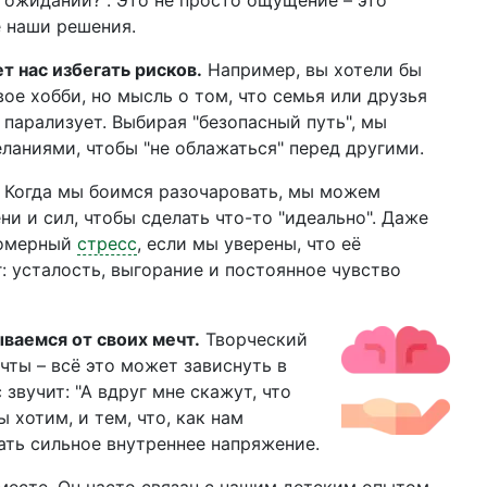
ю ожиданий?". Это не просто ощущение – это
е наши решения.
т нас избегать рисков.
Например, вы хотели бы
ое хобби, но мысль о том, что семья или друзья
 парализует. Выбирая "безопасный путь", мы
аниями, чтобы "не облажаться" перед другими.
Когда мы боимся разочаровать, мы можем
и и сил, чтобы сделать что-то "идеально". Даже
померный
стресс
, если мы уверены, что её
: усталость, выгорание и постоянное чувство
ваемся от своих мечт.
Творческий
чты – всё это может зависнуть в
звучит: "А вдруг мне скажут, что
 хотим, и тем, что, как нам
ать сильное внутреннее напряжение.