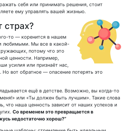
ражать себя или принимать решения, стоит
оляете ему управлять вашей жизнью.
т страх?
ого-то — коренится в нашем
и любимыми. Мы все в какой-
кружающих, потому что это
ной ценности. Например,
аши усилия или признаёт нас,
 Но вот обратное — опасение потерять это
кладывается ещё в детстве. Возможно, вы когда-то
меня!» или «Ты должен быть лучшим». Такие слова
ь, что наша ценность зависит от наших успехов и
угих.
Со временем это превращается в
ажусь недостаточно хорош?”
альные шаблоны: стремление быть идеальным