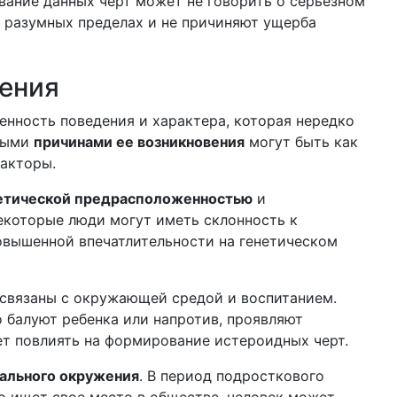
вание данных черт может не говорить о серьезном
в разумных пределах и не причиняют ущерба
ения
енность поведения и характера, которая нередко
вными
причинами ее возникновения
могут быть как
факторы.
етической предрасположенностью
и
екоторые люди могут иметь склонность к
овышенной впечатлительности на генетическом
связаны с окружающей средой и воспитанием.
 балуют ребенка или напротив, проявляют
ет повлиять на формирование истероидных черт.
ального окружения
. В период подросткового