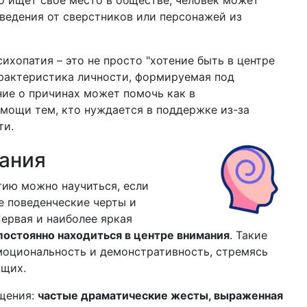
но ищет свое место в обществе, человек может
ведения от сверстников или персонажей из
ихопатия – это не просто "хотение быть в центре
арактеристика личности, формируемая под
ие о причинах может помочь как в
омощи тем, кто нуждается в поддержке из-за
ти.
ания
тию можно научиться, если
е поведенческие черты и
ервая и наиболее яркая
постоянно находиться в центре внимания
. Такие
оциональность и демонстративность, стремясь
ющих.
бщения:
частые драматические жесты, выраженная