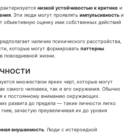
арактеризуется
низкой устойчивостью к критике
и
ения
. Эти люди могут проявлять
импульсивность
и
яет объективную оценку ими собственных действий
предполагает наличие психического расстройства,
сти, которые могут формировать
паттерны
в повседневной жизни.
чности
зуется множеством ярких черт, которые могут
ак самого человека, так и его окружения. Обычно
ся к постоянному вниманию окружающих.
них развита до предела — такие личности легко
 гнев, зачастую преувеличивая их до уровня
нная внушаемость
. Люди с истероидной