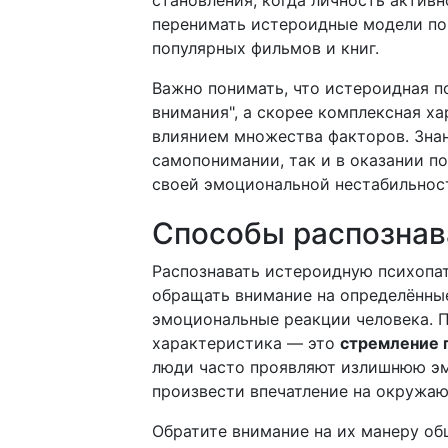
становления, когда личность актив
перенимать истероидные модели по
популярных фильмов и книг.
Важно понимать, что истероидная пс
внимания", а скорее комплексная х
влиянием множества факторов. Знан
самопонимании, так и в оказании п
своей эмоциональной нестабильнос
Способы распознав
Распознавать истероидную психопа
обращать внимание на определённы
эмоциональные реакции человека. П
характеристика — это
стремление 
люди часто проявляют излишнюю эм
произвести впечатление на окружа
Обратите внимание на их манеру о